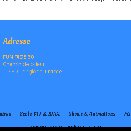
ctué avec mes informations. En savoir plus sur notre politique de conf
Adresse
FUN RIDE 30
Chemin de prieur
30980 Langlade, France
aires
Ecole VTT & BMX
Shows & Animations
FU
Mentions Légales | Site by CSI DIGITAL