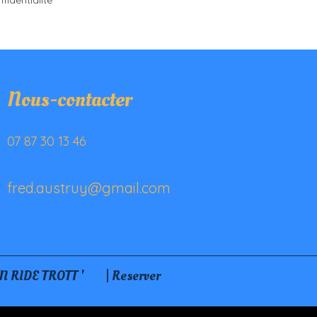
identialité *
Nous-contacter
07 87 30 13 46
fred.austruy@gmail.com
N RIDE TROTT '
| Reserver