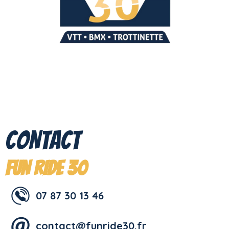
CONTACt
F
UN RIDE 30
07 87 30 13 46
contact@funride30.fr