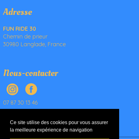
Adresse
FUN RIDE 30
Chemin de prieur
30980 Langlade, France
Nous-contacter
07 87 30 13 46
fred.austruy@gmail.com
Ce site utilise des cookies pour vous assurer
la meilleure expérience de navigation