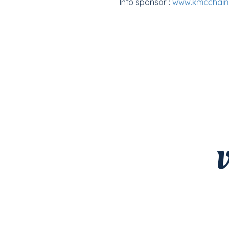
Info sponsor :
www.kmcchain
V