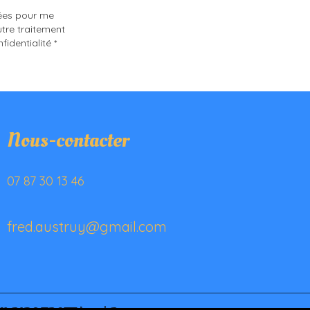
sées pour me
tre traitement
identialité *
Nous-contacter
07 87 30 13 46
fred.austruy@gmail.com